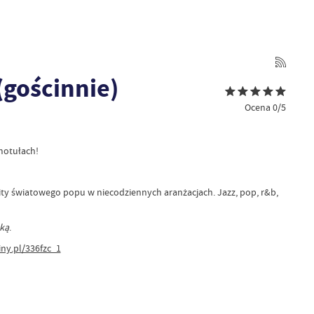
(gościnnie)
Ocena 0/5
motułach!
hity światowego popu w niecodziennych aranżacjach. Jazz, pop, r&b,
ką
.
iny.pl/336fzc_1