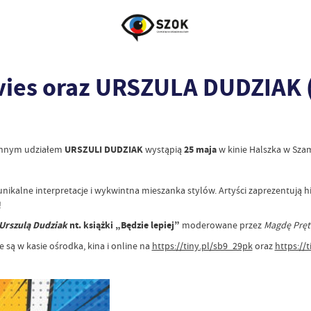
avies oraz URSZULA DUDZIAK 
innym udziałem
URSZULI DUDZIAK
wystąpią
25 maja
w kinie Halszka w Sza
unikalne interpretacje i wykwintna mieszanka stylów. Artyści zaprezentują 
!
 Urszulą Dudziak
nt. książki „Będzie lepiej”
moderowane przez
Magdę Pręt
e są w kasie ośrodka, kina i online na
https://tiny.pl/sb9_29pk
oraz
https://t